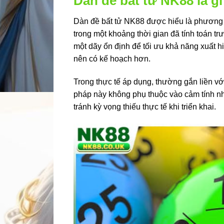
Dàn đề bất tử NK88 là gì
Dàn đề bất tử NK88 được hiểu là phương p
trong một khoảng thời gian đã tính toán tr
một dãy ổn định để tối ưu khả năng xuất hi
nên có kế hoạch hơn.
Trong thực tế áp dụng, thường gắn liền 
pháp này không phụ thuộc vào cảm tính nhấ
tránh kỳ vọng thiếu thực tế khi triển khai.