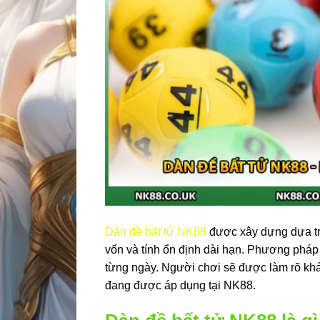
Dàn đề bất tử NK88
được xây dựng dựa trê
vốn và tính ổn định dài hạn. Phương pháp 
từng ngày. Người chơi sẽ được làm rõ kh
đang được áp dụng tại NK88.