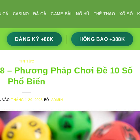
N CÁ
CASINO
ĐÁ GÀ
GAME BÀI
NỔ HŨ
THỂ THAO
XỔ SỐ
K
ĐĂNG KÝ +88K
HỒNG BAO +388K
TIN TỨC
8 – Phương Pháp Chơi Đề 10 Số
Phổ Biến
G VÀO
THÁNG 1 20, 2026
BỞI
ADMIN