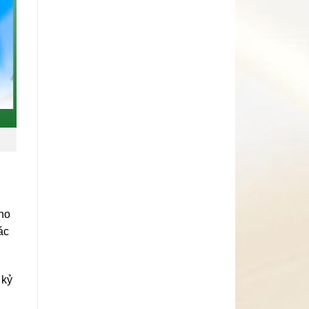
cho
ác
 kỷ