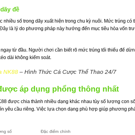
 dãy đề
 nhiều số trong dãy xuất hiện trong chu kỳ nuôi. Mức trúng có 
. Đây là lý do phương pháp này hướng đến mục tiêu hòa vốn tr
ngay từ đầu. Người chơi cần biết rõ mức trúng tối thiểu để dừ
kéo dài không kiểm soát.
a NK88
– Hình Thức Cá Cược Thể Thao 24/7
 được áp dụng phổng thông nhất
 NK88 được chia thành nhiều dạng khác nhau tùy số lượng con s
ốn yêu cầu riêng. Việc lựa chọn dạng phù hợp giúp phương ph
ợng số
Đặc điểm chính