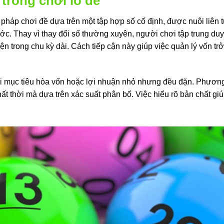
 trong chơi lô đề
háp chơi đề dựa trên một tập hợp số cố định, được nuôi liên 
ước. Thay vì thay đổi số thường xuyên, người chơi tập trung duy 
ện trong chu kỳ dài. Cách tiếp cận này giúp việc quản lý vốn trở
với mục tiêu hòa vốn hoặc lợi nhuận nhỏ nhưng đều đặn. Phươn
t thời mà dựa trên xác suất phân bổ. Việc hiểu rõ bản chất gi