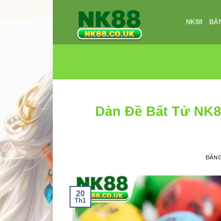
Bỏ
qua
NK88
BẮ
nội
dung
Dàn Đề Bất Tử NK8
ĐĂN
20
Th1