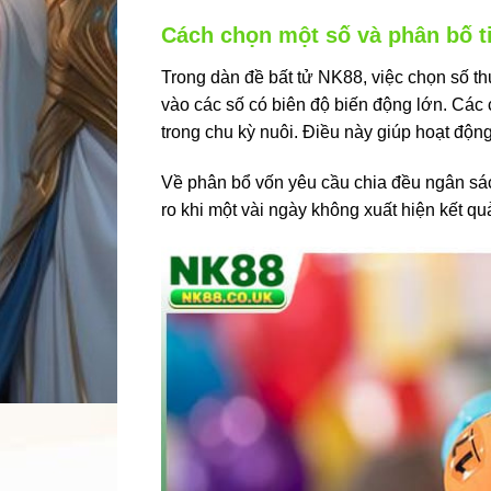
Cách chọn một số và phân bố t
Trong dàn đề bất tử NK88, việc chọn số th
vào các số có biên độ biến động lớn. Cá
trong chu kỳ nuôi. Điều này giúp hoạt động
Về phân bổ vốn yêu cầu chia đều ngân sác
ro khi một vài ngày không xuất hiện kết q