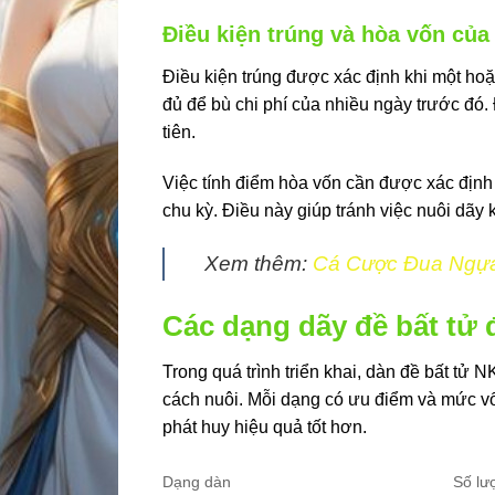
Điều kiện trúng và hòa vốn của
Điều kiện trúng được xác định khi một hoặc
đủ để bù chi phí của nhiều ngày trước đó
tiên.
Việc tính điểm hòa vốn cần được xác định 
chu kỳ. Điều này giúp tránh việc nuôi dãy 
Xem thêm:
Cá Cược Đua Ngự
Các dạng dãy đề bất tử
Trong quá trình triển khai, dàn đề bất tử
cách nuôi. Mỗi dạng có ưu điểm và mức v
phát huy hiệu quả tốt hơn.
Dạng dàn
Số lư