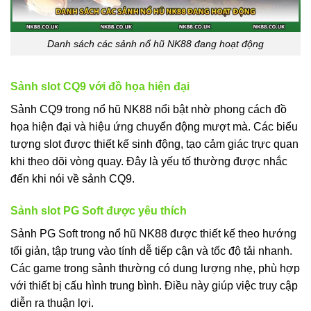
Danh sách các sảnh nổ hũ NK88 đang hoạt động
Sảnh slot CQ9 với đồ họa hiện đại
Sảnh CQ9 trong nổ hũ NK88 nổi bật nhờ phong cách đồ
họa hiện đại và hiệu ứng chuyển động mượt mà. Các biểu
tượng slot được thiết kế sinh động, tạo cảm giác trực quan
khi theo dõi vòng quay. Đây là yếu tố thường được nhắc
đến khi nói về sảnh CQ9.
Sảnh slot PG Soft được yêu thích
Sảnh PG Soft trong nổ hũ NK88 được thiết kế theo hướng
tối giản, tập trung vào tính dễ tiếp cận và tốc độ tải nhanh.
Các game trong sảnh thường có dung lượng nhẹ, phù hợp
với thiết bị cấu hình trung bình. Điều này giúp việc truy cập
diễn ra thuận lợi.