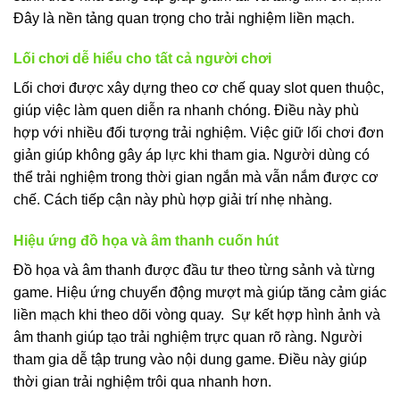
Đây là nền tảng quan trọng cho trải nghiệm liền mạch.
Lối chơi dễ hiểu cho tất cả người chơi
Lối chơi được xây dựng theo cơ chế quay slot quen thuộc,
giúp việc làm quen diễn ra nhanh chóng. Điều này phù
hợp với nhiều đối tượng trải nghiệm. Việc giữ lối chơi đơn
giản giúp không gây áp lực khi tham gia. Người dùng có
thể trải nghiệm trong thời gian ngắn mà vẫn nắm được cơ
chế. Cách tiếp cận này phù hợp giải trí nhẹ nhàng.
Hiệu ứng đồ họa và âm thanh cuốn hút
Đồ họa và âm thanh được đầu tư theo từng sảnh và từng
game. Hiệu ứng chuyển động mượt mà giúp tăng cảm giác
liền mạch khi theo dõi vòng quay. Sự kết hợp hình ảnh và
âm thanh giúp tạo trải nghiệm trực quan rõ ràng. Người
tham gia dễ tập trung vào nội dung game. Điều này giúp
thời gian trải nghiệm trôi qua nhanh hơn.