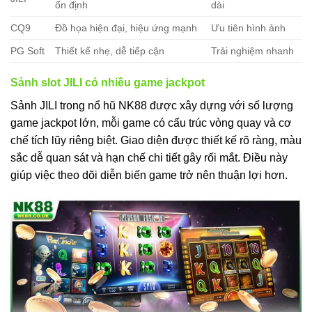
ổn định
dài
CQ9
Đồ họa hiện đại, hiệu ứng mạnh
Ưu tiên hình ảnh
PG Soft
Thiết kế nhẹ, dễ tiếp cận
Trải nghiệm nhanh
Sảnh slot JILI có nhiều game jackpot
Sảnh JILI trong nổ hũ NK88 được xây dựng với số lượng
game jackpot lớn, mỗi game có cấu trúc vòng quay và cơ
chế tích lũy riêng biệt. Giao diện được thiết kế rõ ràng, màu
sắc dễ quan sát và hạn chế chi tiết gây rối mắt. Điều này
giúp việc theo dõi diễn biến game trở nên thuận lợi hơn.