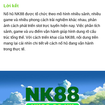
Lời kết
Nổ hũ NK88 được tổ chức theo mô hình nhiều sảnh, nhiều
game và nhiều phong cách trải nghiệm khác nhau, phản
ánh cách phát triển slot trực tuyến hiện nay. Việc phân tích
sảnh, game và ưu điểm vận hành giúp hình dung rõ cấu
trúc tổng thể. Với cách triển khai của NK88, nội dung trên
mang lại cái nhìn chi tiết về cách nổ hũ đang vận hành
trong thực tế.